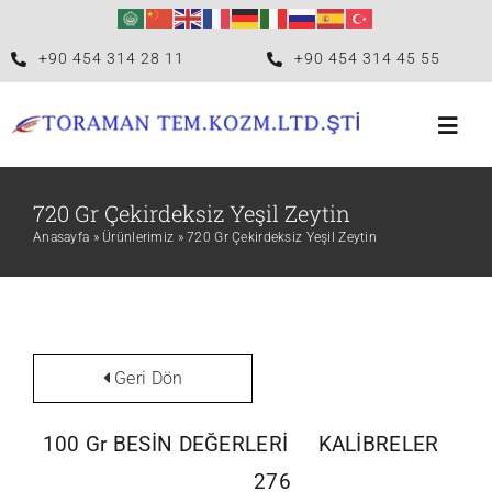
Skip
to
+90 454 314 28 11
+90 454 314 45 55
content
Toggl
Navig
Anasayfa
720 Gr Çekirdeksiz Yeşil Zeytin
Anasayfa
»
Ürünlerimiz
»
720 Gr Çekirdeksiz Yeşil Zeytin
Kurumsal
Distribütörlükler
Geri Dön
Biz Kimiz?
100 Gr BESİN DEĞERLERİ
KALİBRELER
276
İletişim