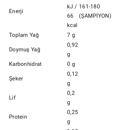
kJ /
161-180
Enerji
66
(ŞAMPİYON)
kcal
Toplam Yağ
7 g
0,92
Doymuş Yağ
g
Karbonhidrat
0 g
0,12
Şeker
g
0,2
Lif
g
0,25
Protein
g