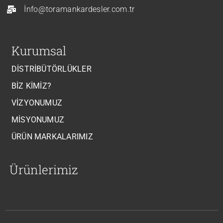
İnfo@toramankardesler.com.tr
Kurumsal
DISTRIBÜTÖRLÜKLER
BIZ KIMIZ?
VIZYONUMUZ
MISYONUMUZ
ÜRÜN MARKALARIMIZ
Ürünlerimiz